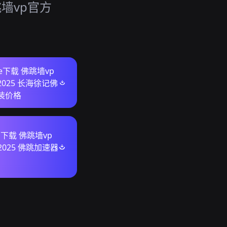
跳墙vp官方
。
ore下载 佛跳墙vp
025 长海徐记佛
装价格
s下载 佛跳墙vp
025 佛跳加速器